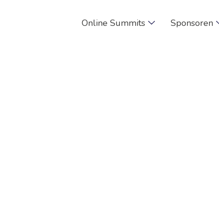
Online Summits
Sponsoren
Summit Tickets
lärt:
Ticketauflis
y Ticket
ist weiterhin
kostenlos
für dich. Wenn du Zus
t, bei der Summit erwähnt werden willst und von weit