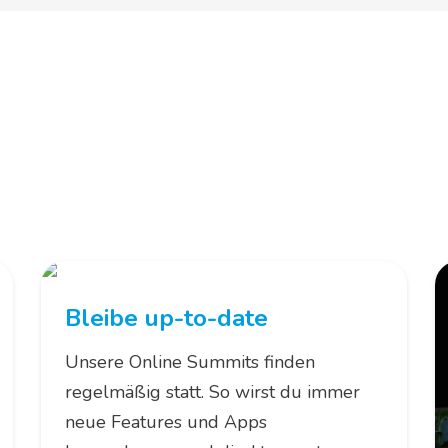
rde Teil der
M365 Summi
 die Plattform, im M365-Bereich zu wachsen und dich 
vernetzen. Komplett kostenfrei.
Bleibe up-to-date
Unsere Online Summits finden
regelmäßig statt. So wirst du immer
neue Features und Apps