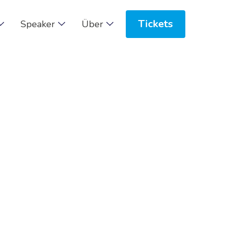
Tickets
Speaker
Über
tung
atzmaterialien
eren Vorteilen