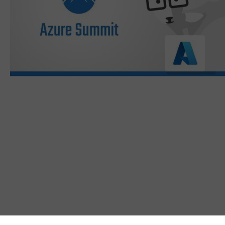
Sei bei der nächsten Online Summit mit
dabei! Schließe dich führenden IT-
Experten verschiedener Branchen an
und lerne die neusten Use Cases rund
um M365 und mehr kennen - kostenfrei
von Zuhause aus.
Zur Summit