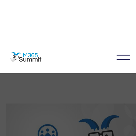
Du suchst das Präsenz-Event der M365 Summit
2026 in Mainz?
Hier lang