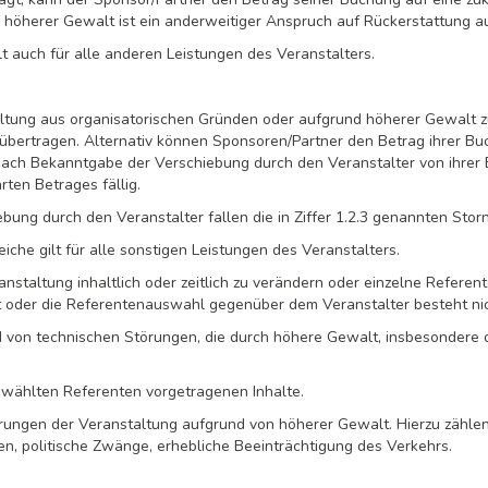
on höherer Gewalt ist ein anderweitiger Anspruch auf Rückerstattung 
 auch für alle anderen Leistungen des Veranstalters.
taltung aus organisatorischen Gründen oder aufgrund höherer Gewalt z
übertragen. Alternativ können Sponsoren/Partner den Betrag ihrer Bu
ach Bekanntgabe der Verschiebung durch den Veranstalter von ihrer Bu
ten Betrages fällig.
ung durch den Veranstalter fallen die in Ziffer 1.2.3 genannten Sto
he gilt für alle sonstigen Leistungen des Veranstalters.
ranstaltung inhaltlich oder zeitlich zu verändern oder einzelne Referen
 oder die Referentenauswahl gegenüber dem Veranstalter besteht nic
und von technischen Störungen, die durch höhere Gewalt, insbesonder
gewählten Referenten vorgetragenen Inhalte.
erungen der Veranstaltung aufgrund von höherer Gewalt. Hierzu zählen
en, politische Zwänge, erhebliche Beeinträchtigung des Verkehrs.