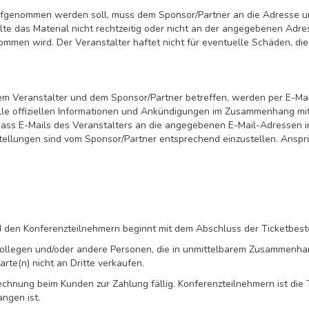
ufgenommen werden soll, muss dem Sponsor/Partner an die Adresse und
lte das Material nicht rechtzeitig oder nicht an der angegebenen Adres
mmen wird. Der Veranstalter haftet nicht für eventuelle Schäden, die 
dem Veranstalter und dem Sponsor/Partner betreffen, werden per E-Mai
lle offiziellen Informationen und Ankündigungen im Zusammenhang mi
n, dass E-Mails des Veranstalters an die angegebenen E-Mail-Adresse
tellungen sind vom Sponsor/Partner entsprechend einzustellen. Anspr
 den Konferenzteilnehmern beginnt mit dem Abschluss der Ticketbest
ür Kollegen und/oder andere Personen, die in unmittelbarem Zusammen
te(n) nicht an Dritte verkaufen.
echnung beim Kunden zur Zahlung fällig. Konferenzteilnehmern ist die
ngen ist.