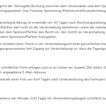
eginnt der Vertrag/die Buchung zwischen dem Veranstalter und dem Sp
rtragsparteien. Das Formular Sponsoring-/Partnerschaftsverpflichtung,
vereinbarte Betrag ist innerhalb von 30 Tagen nach Rechnungsstellung 
/Partner darf nicht an der Veranstaltung teilnehmen, wenn die vollstä
ber dem Sponsor/Partner das Recht vor, den Zutritt zur Veranstaltung
ndere Sponsoren/Partner freizugeben.
 erhalten beim Check-in am Veranstaltungsort ihren persönlichen Kon
agungsausweises (mit Zugang zur Veranstaltung) ist, dass die Tagun
 schriftlicher Form erfolgen und ist zu richten an: Summit 365 GmbH, D
on angegebene E-Mail-Adresse.
nnerhalb einer Frist von fünf Tagen nach Unterzeichnung des Formulars
estens vier Monate (120 Tage) vor Veranstaltungsbeginn schriftlich zu
: