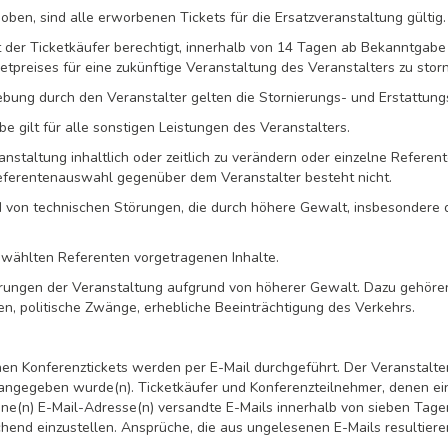
en, sind alle erworbenen Tickets für die Ersatzveranstaltung gültig.
t der Ticketkäufer berechtigt, innerhalb von 14 Tagen ab Bekanntgabe
tpreises für eine zukünftige Veranstaltung des Veranstalters zu storn
ung durch den Veranstalter gelten die Stornierungs- und Erstattungs
gilt für alle sonstigen Leistungen des Veranstalters.
ranstaltung inhaltlich oder zeitlich zu verändern oder einzelne Referen
eferentenauswahl gegenüber dem Veranstalter besteht nicht.
und von technischen Störungen, die durch höhere Gewalt, insbesonder
gewählten Referenten vorgetragenen Inhalte.
erungen der Veranstaltung aufgrund von höherer Gewalt. Dazu gehören
en, politische Zwänge, erhebliche Beeinträchtigung des Verkehrs.
n Konferenztickets werden per E-Mail durchgeführt. Der Veranstalter
 angegeben wurde(n). Ticketkäufer und Konferenzteilnehmer, denen ein 
ene(n) E-Mail-Adresse(n) versandte E-Mails innerhalb von sieben Tag
hend einzustellen. Ansprüche, die aus ungelesenen E-Mails resultieren