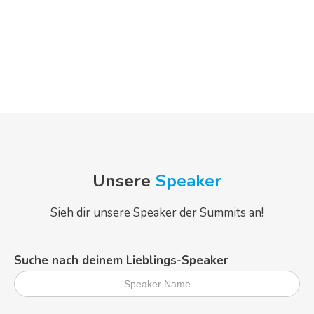
Unsere
Speaker
Sieh dir unsere Speaker der Summits an!
Suche nach deinem Lieblings-Speaker